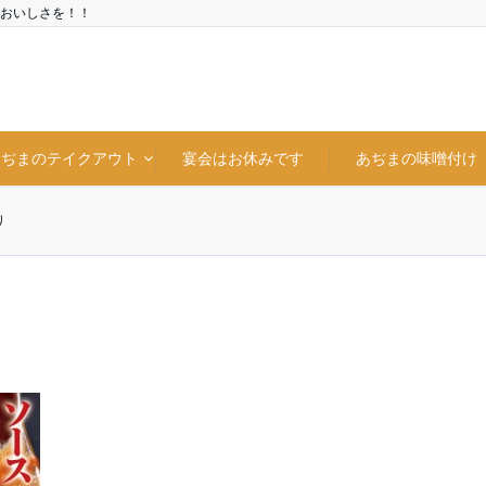
おいしさを！！
あぢまのテイクアウト
宴会はお休みです
あぢまの味噌付け
り