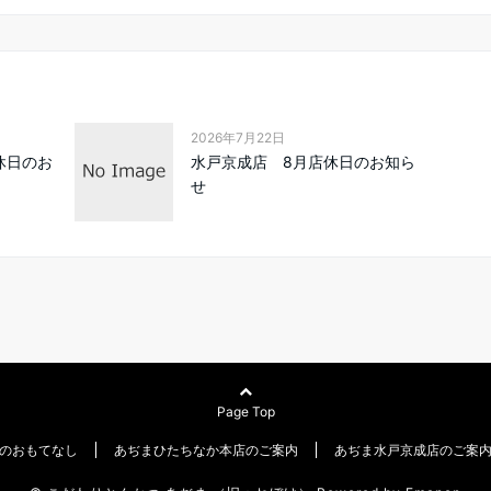
2026年7月22日
休日のお
水戸京成店 8月店休日のお知ら
せ
Page Top
のおもてなし
あぢまひたちなか本店のご案内
あぢま水戸京成店のご案