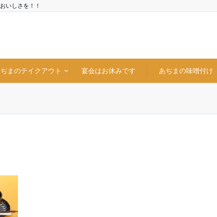
おいしさを！！
あぢまのテイクアウト
宴会はお休みです
あぢまの味噌付け