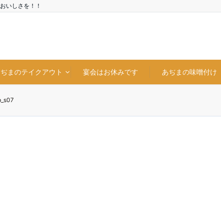
おいしさを！！
あぢまのテイクアウト
宴会はお休みです
あぢまの味噌付け
p_s07